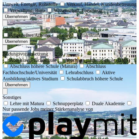
Umwelt, Energie, Rohstoffe
Verkauf, Handel, Kundenbetreuung
Verwaltung, Büro
Wissenschaft, Forschung
Übernehmen
Jobarten
Angestellter/Arbeiter
Lehre
Praktikum/Trainee
Übernehmen
Bildungsvoraussetzung
Abschluss Pflichtschule
Abschluss mittlere Schule (BMS)
Abschluss höhere Schule (Matura)
Abschluss
Fachhochschule/Universität
Lehrabschluss
Aktive
Ausbildung/aktives Studium
Schulabbruch höhere Schule
Übernehmen
Sonstiges
Lehre mit Matura
Schnupperplatz
Duale Akademie
Nur passende Jobs meiner Stärkenanalyse von