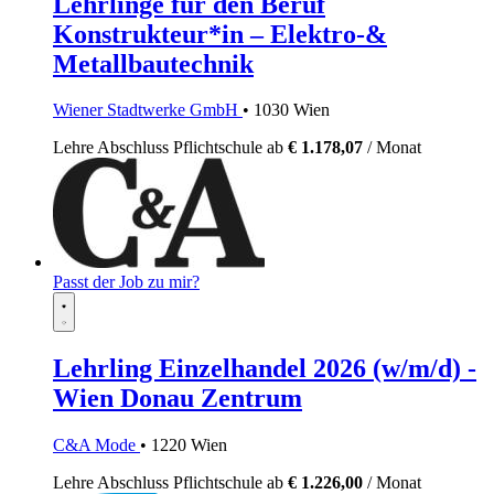
Lehrlinge für den Beruf
Konstrukteur*in – Elektro-&
Metallbautechnik
Wiener Stadtwerke GmbH
• 1030 Wien
Lehre
Abschluss Pflichtschule
ab
€ 1.178,07
/ Monat
Passt der Job zu mir?
Lehrling Einzelhandel 2026 (w/m/d) -
Wien Donau Zentrum
C&A Mode
• 1220 Wien
Lehre
Abschluss Pflichtschule
ab
€ 1.226,00
/ Monat