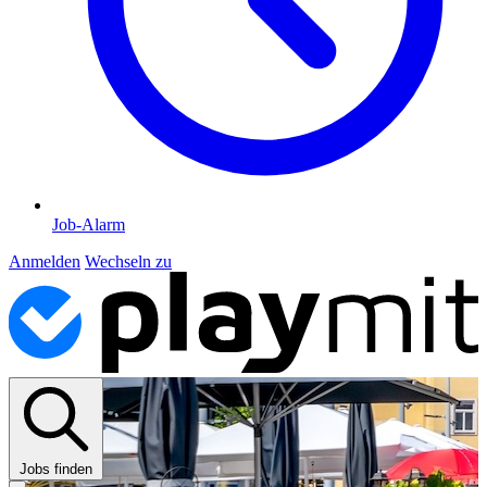
Job-Alarm
Anmelden
Wechseln zu
Jobs finden