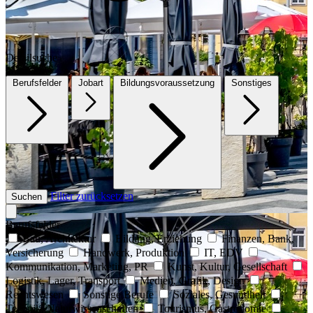
Detailsuche
Berufsfelder
Jobart
Bildungsvoraussetzung
Sonstiges
Filter zurücksetzen
Suchen
Berufsfelder
Bau, Architektur
Bildung, Erziehung
Finanzen, Bank,
Versicherung
Handwerk, Produktion
IT, EDV
Kommunikation, Marketing, PR
Kunst, Kultur, Gesellschaft
Logistik, Lager, Transport
Medien, Grafik, Design
Rechtswesen
Sonstige Berufe
Soziales, Gesundheit
Technik, Naturwissenschaften
Tourismus, Gastronomie