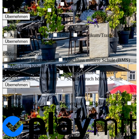
Umwelt, Energie, Rohstoffe
Verkauf, Handel, Kundenbetreuung
Verwaltung, Büro
Wissenschaft, Forschung
Übernehmen
Jobarten
Angestellter/Arbeiter
Lehre
Praktikum/Trainee
Übernehmen
Bildungsvoraussetzung
Abschluss Pflichtschule
Abschluss mittlere Schule (BMS)
Abschluss höhere Schule (Matura)
Abschluss
Fachhochschule/Universität
Lehrabschluss
Aktive
Ausbildung/aktives Studium
Schulabbruch höhere Schule
Übernehmen
Sonstiges
Lehre mit Matura
Schnupperplatz
Duale Akademie
Nur passende Jobs meiner Stärkenanalyse von