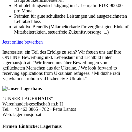
Bauproduktefachberater/in
Bruttolehrlingsentschädigung im 1. Lehrjahr: EUR 900,00
pro Monat
Prämien für gute schulische Leistungen und ausgezeichneten
Lehrabschluss
attraktive Benefits (Mitarbeiterkarte für vergünstigten Einkauf,
Mitarbeiteraktien, steuerfreie Zukunftsvorsorge, ...)
Jetzt online bewerben
Interessiert, ein Teil des Erfolgs zu sein? Wir freuen uns auf Ihre
ONLINE-Bewerbung inkl. Lebenslauf und Lichtbild unter
lagerhausjob.at. "Wir freuen uns über Bewerbungen von
geflüchteten Menschen aus der Ukraine. / We look forward to
receiving applications from Ukrainian refugees. / Mi duzhe radi
zajavkam na robotu vid bizhenciv z Ukraini."
"UNSER LAGERHAUS"
Warenhandelsgesellschaft m.b.H
Tel.: +43 463 3865 - 782 - Petra Lantos
Web: lagerhausjob.at
Firmen-Einblicke:
Lagerhaus