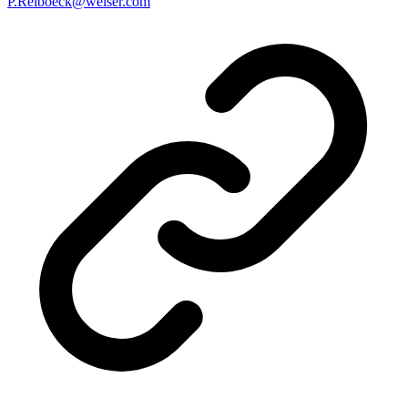
P.Reiboeck@welser.com