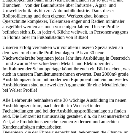
Branchen – von der Bauindustrie über Industrie-, Agrar- und
Umwelttechnik bis hin zur Automobilindustrie. Dank dieser
Rollprofilierung und dem eigenen Werkzeugbau können
Querschnitte komplexer, Toleranzen enger und Radien minimaler
ausgeführt werden als noch vor einigen Jahren. Unsere Profile
befinden sich z.B. in jeder 4. Küche weltweit, in Personenwaggons
in Florida oder im Fußballstadion von Bilbao!
Unseren Erfolg verdanken wir vor allem unseren Spezialisten an
den bzw. rund um die Profilieranlagen. Bis zu 30 neue
Nachwuchskräfte beginnen jedes Jahr ihre Ausbildung in Österreich
– und zwar in 9 verschiedenen Metall- und Elektroberufen.
Im Rahmen der Schnuppertage könnt ihr euch ein Bild machen, was
euch in unserem Familienunternehmen erwartet. Das 2000m² große
Ausbildungszentrum mit modernem Equipment und ein motiviertes
Ausbilderteam sind nur zwei der Argumente für eine Metallerlehre
bei Welser Profile!
Alle Lehrberufe beinhalten eine 30-wöchige Ausbildung im neuen
Ausbildungszentrum, nach der ihr im Wechsel in den
Fachabteilungen und bei der Ausbildungsprofilieranlage zu finden
seid. Die Lehrzeit ist turnusmäßig gestaltet, d.h. du hast ausreichend
Zeit, alle Produktionsbereiche kennen zu lernen und an echten
Kundenaufträgen mitzuarbeiten.
Diejenigen, die der Ehrgeiz gepackt hat, bekommen die Chance, an