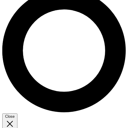
Close