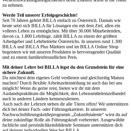
zu nehmen.
Werde Teil unserer Erfolgsgeschichte!
Seit 70 Jahren gehört BILLA einfach zu Österreich. Damals wie
heute setzt sich BILLA für Lösungen ein mit dem Ziel, allen ein
volleres Leben zu ermöglichen. Mit über 30.000 Mitarbeitenden,
davon ca. 1.800 Lehrlinge, zählt BILLA zu einem der größten
Arbeitgeber und Lehrbetriebe Österreichs. In unseren rund 1.300
BILLA und BILLA Plus Märkten und im BILLA Online Shop
begeistern wir mit unseren Produkten in hervorragender Qualität
und zu einem familienfreundlichen Preis.
Mit deiner Lehre bei BILLA legst du den Grundstein für eine
sichere Zukunft.
Du möchtest dein eigenes Geld verdienen und gleichzeitig Matura
machen? Durch flexible Arbeitszeiteinteilung ist auch das bei uns
möglich! Wenn du gerne reist, bieten wir dir mit dem
Auslandspraktikum die Möglichkeit, den Lebensmitteleinzelhandel
auch in anderen Ländern kennenzulernen.
Auch nach der Lehrzeit stehen dir alle Türen offen! Wir unterstützen
dich bei deiner Fach- oder Führungskarriere. In unserem
Nachwuchsführungskräfteprogramm „Zukunftstalente“ wirst du auf
deine zukünftige Rolle als Führungskraft vorbereitet. Ausgewählte
fachliche und persönlichkeitsbildende Seminare unterstützen dich
auf deinem individuellen Weg bei BILLA.