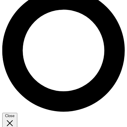
Close