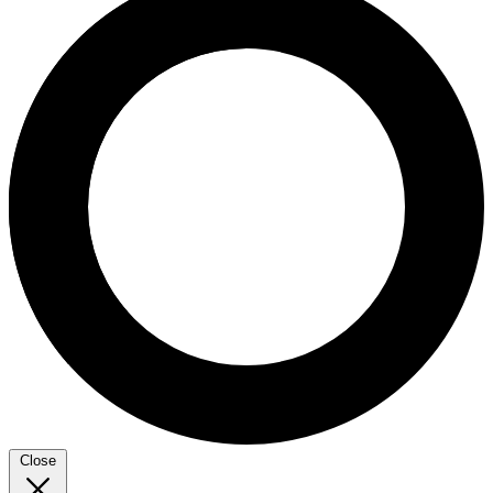
Close