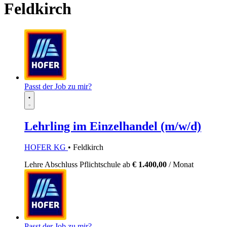
Feldkirch
Passt der Job zu mir?
Lehrling im Einzelhandel (m/w/d)
HOFER KG
• Feldkirch
Lehre
Abschluss Pflichtschule
ab
€ 1.400,00
/ Monat
Passt der Job zu mir?