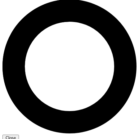
Close