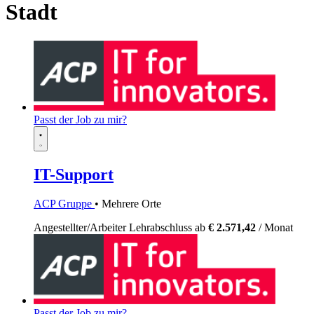
Stadt
Passt der Job zu mir?
IT-Support
ACP Gruppe
• Mehrere Orte
Angestellter/Arbeiter
Lehrabschluss
ab
€ 2.571,42
/ Monat
Passt der Job zu mir?