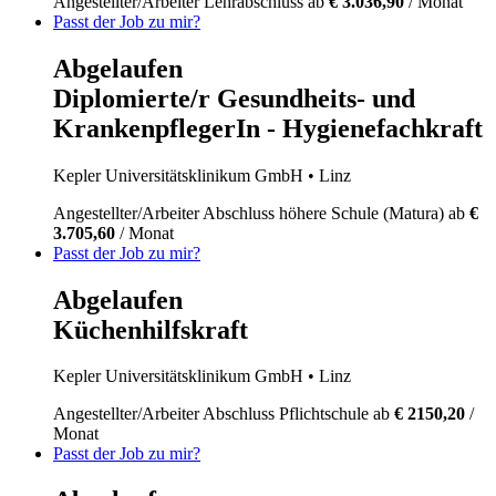
Angestellter/Arbeiter
Lehrabschluss
ab
€ 3.036,90
/ Monat
Passt der Job zu mir?
Abgelaufen
Diplomierte/r Gesundheits- und
KrankenpflegerIn - Hygienefachkraft
Kepler Universitätsklinikum GmbH
• Linz
Angestellter/Arbeiter
Abschluss höhere Schule (Matura)
ab
€
3.705,60
/ Monat
Passt der Job zu mir?
Abgelaufen
Küchenhilfskraft
Kepler Universitätsklinikum GmbH
• Linz
Angestellter/Arbeiter
Abschluss Pflichtschule
ab
€ 2150,20
/
Monat
Passt der Job zu mir?