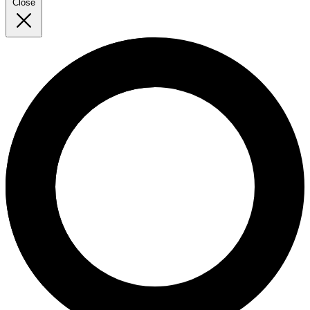
Close