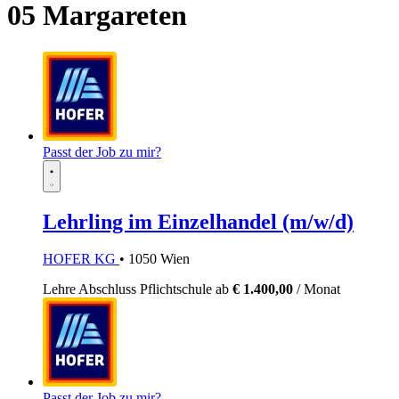
05 Margareten
Passt der Job zu mir?
Lehrling im Einzelhandel (m/w/d)
HOFER KG
• 1050 Wien
Lehre
Abschluss Pflichtschule
ab
€ 1.400,00
/ Monat
Passt der Job zu mir?