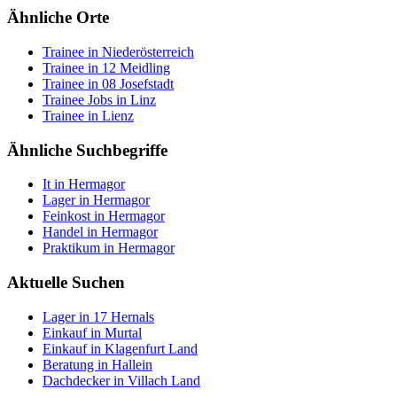
Ähnliche Orte
Trainee in Niederösterreich
Trainee in 12 Meidling
Trainee in 08 Josefstadt
Trainee Jobs in Linz
Trainee in Lienz
Ähnliche Suchbegriffe
It in Hermagor
Lager in Hermagor
Feinkost in Hermagor
Handel in Hermagor
Praktikum in Hermagor
Aktuelle Suchen
Lager in 17 Hernals
Einkauf in Murtal
Einkauf in Klagenfurt Land
Beratung in Hallein
Dachdecker in Villach Land