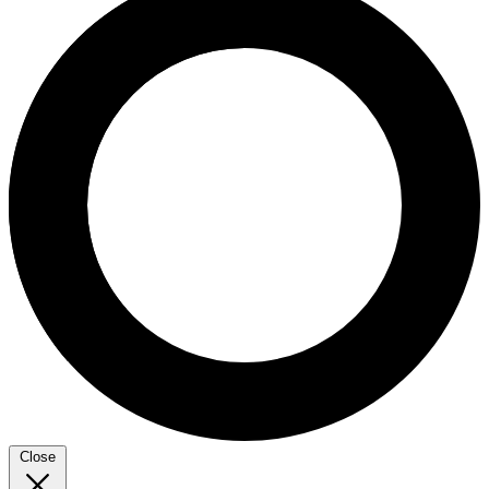
Close