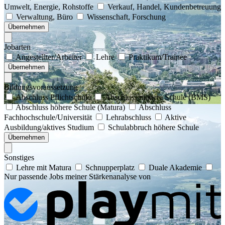
Umwelt, Energie, Rohstoffe
Verkauf, Handel, Kundenbetreuung
Verwaltung, Büro
Wissenschaft, Forschung
Übernehmen
Jobarten
Angestellter/Arbeiter
Lehre
Praktikum/Trainee
Übernehmen
Bildungsvoraussetzung
Abschluss Pflichtschule
Abschluss mittlere Schule (BMS)
Abschluss höhere Schule (Matura)
Abschluss
Fachhochschule/Universität
Lehrabschluss
Aktive
Ausbildung/aktives Studium
Schulabbruch höhere Schule
Übernehmen
Sonstiges
Lehre mit Matura
Schnupperplatz
Duale Akademie
Nur passende Jobs meiner Stärkenanalyse von