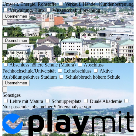
Umwelt, Energie, Rohstoffe
Verkauf, Handel, Kundenbetreuung
Verwaltung, Büro
Wissenschaft, Forschung
Übernehmen
Jobarten
Angestellter/Arbeiter
Lehre
Praktikum/Trainee
Übernehmen
Bildungsvoraussetzung
Abschluss Pflichtschule
Abschluss mittlere Schule (BMS)
Abschluss höhere Schule (Matura)
Abschluss
Fachhochschule/Universität
Lehrabschluss
Aktive
Ausbildung/aktives Studium
Schulabbruch höhere Schule
Übernehmen
Sonstiges
Lehre mit Matura
Schnupperplatz
Duale Akademie
Nur passende Jobs meiner Stärkenanalyse von