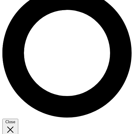
Close