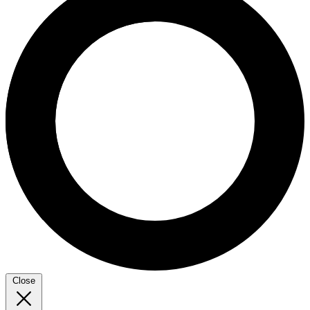
Close