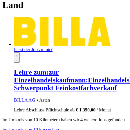
Land
Passt der Job zu mir?
Lehre zum:zur
Einzelhandelskaufmann:Einzelhandels
Schwerpunkt Feinkostfachverkauf
BILLA AG
• Asten
Lehre
Abschluss Pflichtschule
ab
€ 1.350,00
/ Monat
Im
Umkreis von 10 Kilometern
haben wir
4 weitere Jobs
gefunden.
Im Umkreis von 10 km suchen