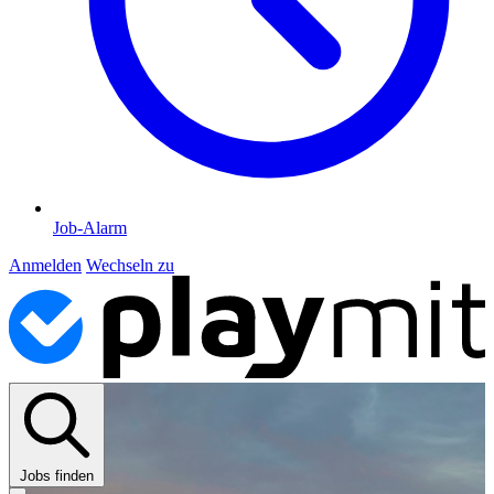
Job-Alarm
Anmelden
Wechseln zu
Jobs finden