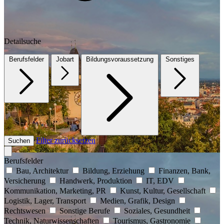
Detailsuche
Berufsfelder
Jobart
Bildungsvoraussetzung
Sonstiges
Filter zurücksetzen
Suchen
Berufsfelder
Bau, Architektur
Bildung, Erziehung
Finanzen, Bank,
Versicherung
Handwerk, Produktion
IT, EDV
Kommunikation, Marketing, PR
Kunst, Kultur, Gesellschaft
Logistik, Lager, Transport
Medien, Grafik, Design
Rechtswesen
Sonstige Berufe
Soziales, Gesundheit
Technik, Naturwissenschaften
Tourismus, Gastronomie