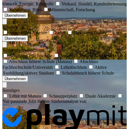
Umwelt, Energie, Rohstoffe
Verkauf, Handel, Kundenbetreuung
Verwaltung, Büro
Wissenschaft, Forschung
Übernehmen
Jobarten
Angestellter/Arbeiter
Lehre
Praktikum/Trainee
Übernehmen
Bildungsvoraussetzung
Abschluss Pflichtschule
Abschluss mittlere Schule (BMS)
Abschluss höhere Schule (Matura)
Abschluss
Fachhochschule/Universität
Lehrabschluss
Aktive
Ausbildung/aktives Studium
Schulabbruch höhere Schule
Übernehmen
Sonstiges
Lehre mit Matura
Schnupperplatz
Duale Akademie
Nur passende Jobs meiner Stärkenanalyse von