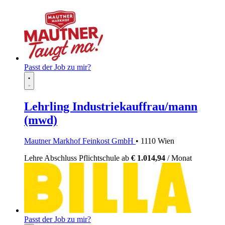
Passt der Job zu mir?
Lehrling Industriekauffrau/mann
(mwd)
Mautner Markhof Feinkost GmbH
• 1110 Wien
Lehre
Abschluss Pflichtschule
ab
€ 1.014,94
/ Monat
Passt der Job zu mir?