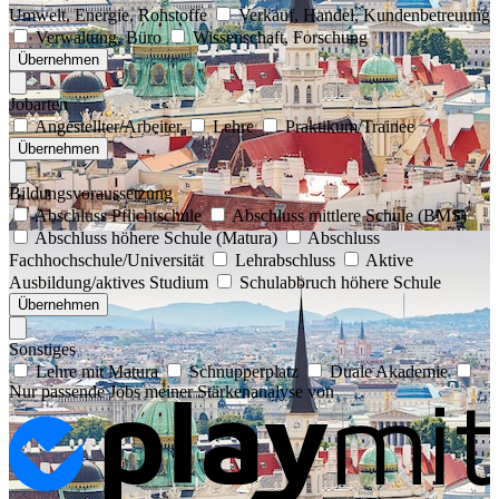
Umwelt, Energie, Rohstoffe
Verkauf, Handel, Kundenbetreuung
Verwaltung, Büro
Wissenschaft, Forschung
Übernehmen
Jobarten
Angestellter/Arbeiter
Lehre
Praktikum/Trainee
Übernehmen
Bildungsvoraussetzung
Abschluss Pflichtschule
Abschluss mittlere Schule (BMS)
Abschluss höhere Schule (Matura)
Abschluss
Fachhochschule/Universität
Lehrabschluss
Aktive
Ausbildung/aktives Studium
Schulabbruch höhere Schule
Übernehmen
Sonstiges
Lehre mit Matura
Schnupperplatz
Duale Akademie
Nur passende Jobs meiner Stärkenanalyse von