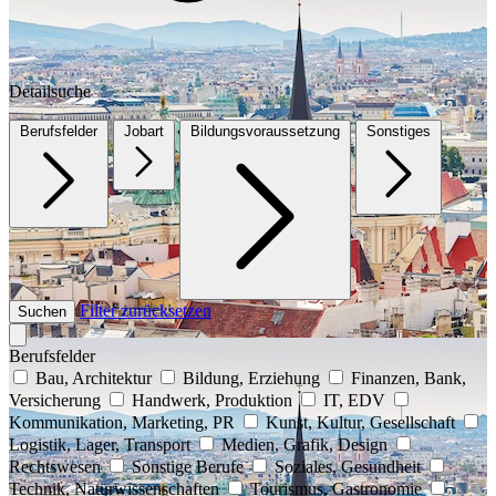
Detailsuche
Berufsfelder
Jobart
Bildungsvoraussetzung
Sonstiges
Filter zurücksetzen
Suchen
Berufsfelder
Bau, Architektur
Bildung, Erziehung
Finanzen, Bank,
Versicherung
Handwerk, Produktion
IT, EDV
Kommunikation, Marketing, PR
Kunst, Kultur, Gesellschaft
Logistik, Lager, Transport
Medien, Grafik, Design
Rechtswesen
Sonstige Berufe
Soziales, Gesundheit
Technik, Naturwissenschaften
Tourismus, Gastronomie