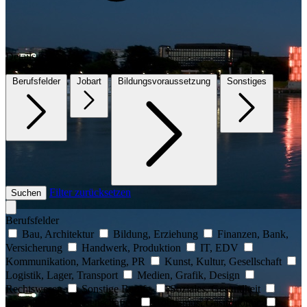
Detailsuche
Berufsfelder
Jobart
Bildungsvoraussetzung
Sonstiges
Filter zurücksetzen
Suchen
Berufsfelder
Bau, Architektur
Bildung, Erziehung
Finanzen, Bank,
Versicherung
Handwerk, Produktion
IT, EDV
Kommunikation, Marketing, PR
Kunst, Kultur, Gesellschaft
Logistik, Lager, Transport
Medien, Grafik, Design
Rechtswesen
Sonstige Berufe
Soziales, Gesundheit
Technik, Naturwissenschaften
Tourismus, Gastronomie